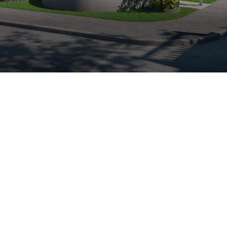
5 BHK imperial Villas
Kasindra