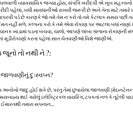
હલચલવાળી વ્યાવસાયિક જગ્યા હોય, સંપત્તિ ખરીદવી એ ખૂબ મહત્ત્વનો 
દી પહેલાં, બધી સાવધાનીઓ રાખવી જરૂરી છે અને તેના માટે તમારે 
 વાપરવી પડે છે કારણકે જો તમે તેમ ન કરો તો તમે કેટલાક સમય પછી તમ
ંમત નહીં મળે. કલ્પના કરો કે તમે એવા રોકાણ પર આટલા બધાં નાણાં ખર
ાનક ખાડામાં પડતા બચવા, ચાલો, આપણે લાંબા ગાળાના રોકાણની સં
નાં મૂડીરોકાણો કરતા પહેલાં સાત ચેતવણીઓ વિશે જાણીએ.
જ જૂનો તો નથી ને ?:
 જાળવણીનું દુઃસ્વપ્ન?
સ અનોખો જાદુ હોઈ શકે છે, પરંતુ તેમાં છુપાયેલા જાળવણી (મેઇનટેનન્
યબાહ્ય થઈ ગયેલું ઇલેક્ટ્રિકલ વાયરિંગ, ટપકતાં નળ કે તૂટેલી પા
 ઈમારતથી તમારા સપનાન...