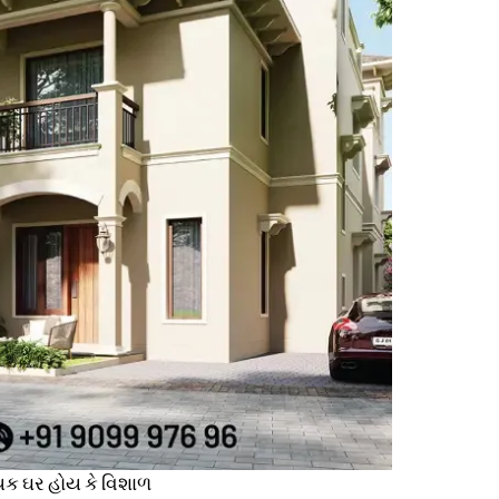
ાયક ઘર હોય કે વિશાળ