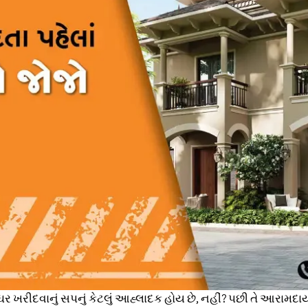
ું ઘર ખરીદવાનું સપનું કેટલું આહ્લાદક હોય છે, નહીં? પછી તે આરામદ