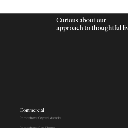
Curious about our
approach to thoughtful li
Commercial
Rameshwar Crystal Arcade
Rameshwar Sky Shops