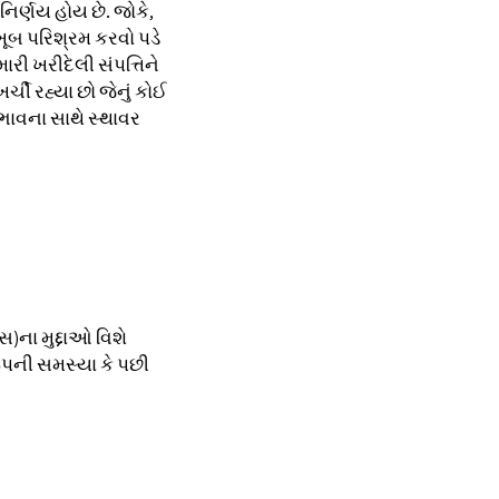
નિર્ણય હોય છે. જોકે,
ખૂબ પરિશ્રમ કરવો પડે
ારી ખરીદેલી સંપત્તિને
્ચી રહ્યા છો જેનું કોઈ
ભાવના સાથે સ્થાવર
સ)ના મુદ્દાઓ વિશે
ઇપની સમસ્યા કે પછી