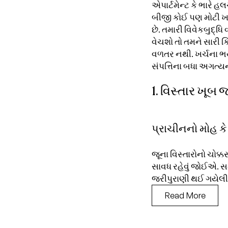
એપાર્ટમેન્ટ કે ભારે 
બીજી કોઈ પણ મોટી ખરી
છે. તમારી વિવેકબુદ્ધિ
વેચશો તો તમને સારી કિ
વળતર નથી. ખર્ચના ભય
સંપત્તિના બધા અગત્ય
1. વિસ્તાર ખૂબ 
પ્રાચીનનો મોહ કે
જૂના વિસ્તારોનો ચોક્ક
સાવધ રહેવું જોઈએ. સમ
જરીપુરાણી થઈ ગયેલી
Read More