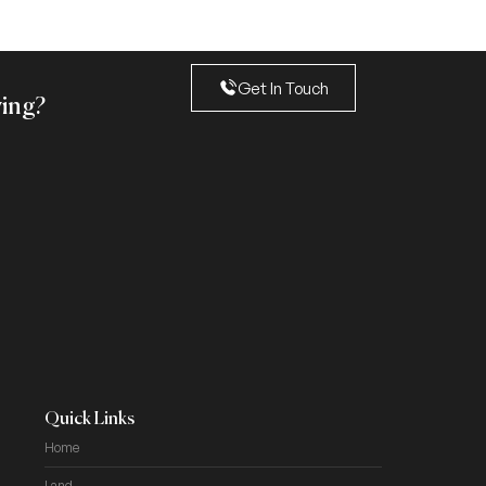
Get In Touch
ving?
Quick Links
Home
Land