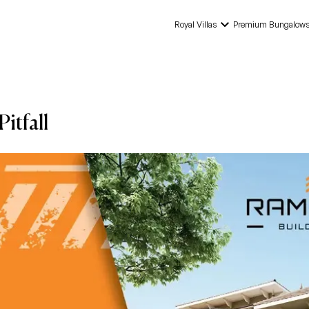
keyboard_arrow_down
Royal Villas
Premium Bungalow
itfall