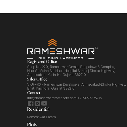
Registered Office
Shop No. 220, Rameshwar Crystal Bungalows & Complex,
Near Sri Satya Sai Heart Hospital Sarkhej Dholka Highway,
Ahmedabad, Kasindra, Gujarat 382210
Sales Office
VFJF+RXP Rameshwar Developers, Ahmedabad-Dholka Highway,
Bhat, Kasindra, Gujarat 382210
Contact
info@rameshwardevelopers.com
|
+91 90999 76976
Residential
Rameshwar Dream
Plots